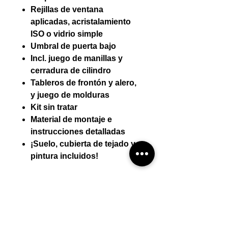
Rejillas de ventana
aplicadas, acristalamiento
ISO o vidrio simple
Umbral de puerta bajo
Incl. juego de manillas y
cerradura de cilindro
Tableros de frontón y alero,
y juego de molduras
Kit sin tratar
Material de montaje e
instrucciones detalladas
¡Suelo, cubierta de tejado y
pintura incluidos!
Detalles técnicos:
Espesor de pared (mm) 28 mm
Montaje por mini-casa
Dimensiones exteriores (AnxPr)