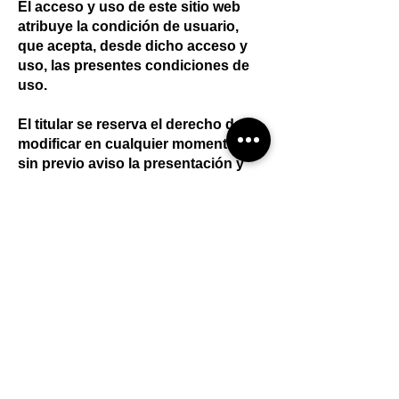
El acceso y uso de este sitio web
atribuye la condición de usuario,
que acepta, desde dicho acceso y
uso, las presentes condiciones de
uso.
El titular se reserva el derecho de
modificar en cualquier momento y
sin previo aviso la presentación y
configuración del sitio web, así
como las presentes condiciones.
Condiciones de información
Aviso Legal
Política de Privacidad
Política de Cookies
© 2025 mini-casa