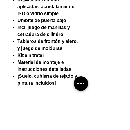
aplicadas, acristalamiento
ISO o vidrio simple
Umbral de puerta bajo
Incl. juego de manillas y
cerradura de cilindro
Tableros de frontón y alero,
y juego de molduras
Kit sin tratar
Material de montaje e
instrucciones detalladas
¡Suelo, cubierta de tejado y
pintura incluidos!
Detalles técnicos:
Espesor de pared (mm) 34 mm
Montaje por mini-casa
Dimensiones exteriores (AnxPr)
425 * 280
El montaje por mini-casa está