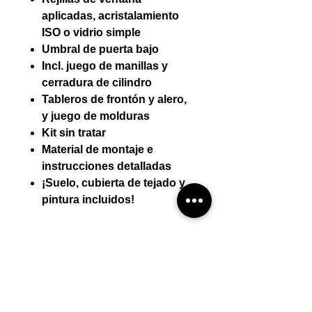
aplicadas, acristalamiento
ISO o vidrio simple
Umbral de puerta bajo
Incl. juego de manillas y
cerradura de cilindro
Tableros de frontón y alero,
y juego de molduras
Kit sin tratar
Material de montaje e
instrucciones detalladas
¡Suelo, cubierta de tejado y
pintura incluidos!
Detalles técnicos:
Espesor de pared (mm) 28 mm
Montaje por mini-casa
Dimensiones exteriores (AnxPr)
270 * 270
El montaje por mini-casa está