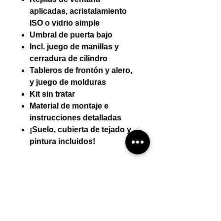
aplicadas, acristalamiento
ISO o vidrio simple
Umbral de puerta bajo
Incl. juego de manillas y
cerradura de cilindro
Tableros de frontón y alero,
y juego de molduras
Kit sin tratar
Material de montaje e
instrucciones detalladas
¡Suelo, cubierta de tejado y
pintura incluidos!
Detalles técnicos:
Espesor de pared (mm) 44 mm
Montaje por mini-casa
Dimensiones exteriores (AnxPr)
419 * 329
El montaje por mini-casa está