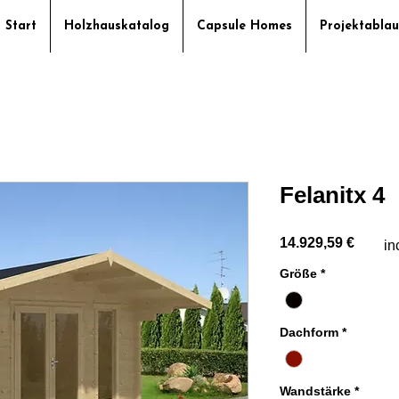
Start
Holzhauskatalog
Capsule Homes
Projektablau
Felanitx 4
Preis
14.929,59 €
in
Größe
*
Dachform
*
Wandstärke
*