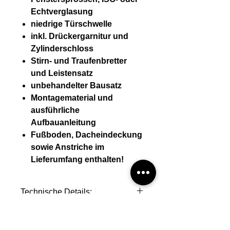
Echtverglasung
niedrige Türschwelle
inkl. Drückergarnitur und
Zylinderschloss
Stirn- und Traufenbretter
und Leistensatz
unbehandelter Bausatz
Montagematerial und
ausführliche
Aufbauanleitung
Fußboden, Dacheindeckung
sowie Anstriche im
Lieferumfang enthalten!
Technische Details:
Wandstärke (mm) 28 mm
Montage durch mini-casa
Wandaußenmaß (BxT) 425 * 280