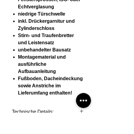
Echtverglasung
niedrige Türschwelle
inkl. Drückergarnitur und
Zylinderschloss
Stirn- und Traufenbretter
und Leistensatz
unbehandelter Bausatz
Montagematerial und
ausführliche
Aufbauanleitung
Fußboden, Dacheindeckung
sowie Anstriche im
Lieferumfang enthalten!
Technische Details:
Wandstärke (mm) 28 mm
Montage durch mini-casa
Wandaußenmaß (BxT) 270 * 270