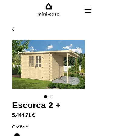
Escorca 2 +
Preis
5.444,71 €
Größe
*